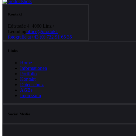
Kontakt
Edtstraße 4, 4060 Linz /
Leonding
office@produkt-
fotografie.at
+43 (0) 732 91 65 35
Links
Home
Informationen
Portfolio
Kontakt
Datenschutz
AGBs
Impressum
Social Media