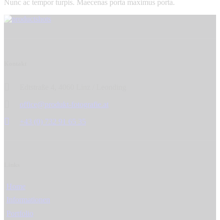
Nunc ac tempor turpis. Maecenas porta maximus porta.
Beitrags-
Prev
Next
Navigation
Kontakt
Edtstraße 4, 4060 Linz / Leonding
office@produkt-fotografie.at
+43 (0) 732 91 65 35
Links
Home
Informationen
Portfolio