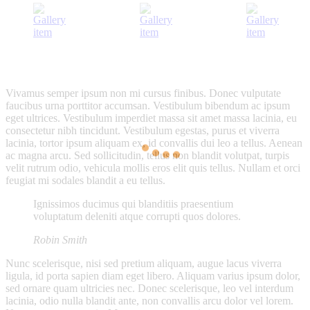
Vivamus semper ipsum non mi cursus finibus. Donec vulputate
faucibus urna porttitor accumsan. Vestibulum bibendum ac ipsum
eget ultrices. Vestibulum imperdiet massa sit amet massa lacinia, eu
consectetur nibh tincidunt. Vestibulum egestas, purus et viverra
lacinia, tortor ipsum aliquam ex, id convallis dui leo a tellus. Aenean
ac magna arcu. Sed sollicitudin, tellus non blandit volutpat, turpis
velit rutrum odio, vehicula mollis eros elit quis tellus. Nullam et orci
feugiat mi sodales blandit a eu tellus.
Ignissimos ducimus qui blanditiis praesentium
voluptatum deleniti atque corrupti quos dolores.
Robin Smith
Nunc scelerisque, nisi sed pretium aliquam, augue lacus viverra
ligula, id porta sapien diam eget libero. Aliquam varius ipsum dolor,
sed ornare quam ultricies nec. Donec scelerisque, leo vel interdum
lacinia, odio nulla blandit ante, non convallis arcu dolor vel lorem.