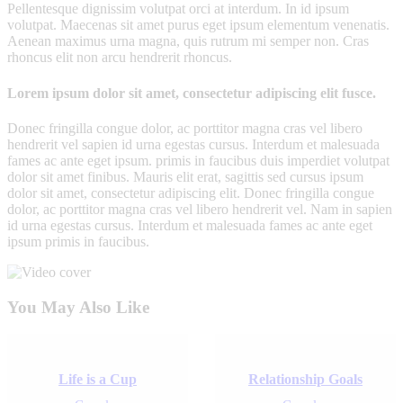
Pellentesque dignissim volutpat orci at interdum. In id ipsum
volutpat. Maecenas sit amet purus eget ipsum elementum venenatis.
Aenean maximus urna magna, quis rutrum mi semper non. Cras
rhoncus elit non arcu hendrerit rhoncus.
Lorem ipsum dolor sit amet, consectetur adipiscing elit fusce.
Donec fringilla congue dolor, ac porttitor magna cras vel libero
hendrerit vel sapien id urna egestas cursus. Interdum et malesuada
fames ac ante eget ipsum. primis in faucibus duis imperdiet volutpat
dolor sit amet finibus. Mauris elit erat, sagittis sed cursus ipsum
dolor sit amet, consectetur adipiscing elit. Donec fringilla congue
dolor, ac porttitor magna cras vel libero hendrerit vel. Nam in sapien
id urna egestas cursus. Interdum et malesuada fames ac ante eget
ipsum primis in faucibus.
Beitrags-
Prev
Next
You May Also Like
Navigation
Life is a Cup
Relationship Goals