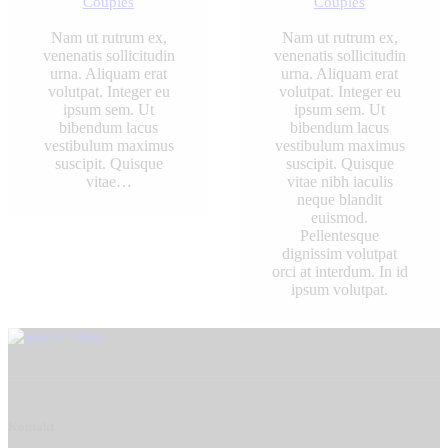
Couples
Couples
Nam ut rutrum ex,
Nam ut rutrum ex,
venenatis sollicitudin
venenatis sollicitudin
urna. Aliquam erat
urna. Aliquam erat
volutpat. Integer eu
volutpat. Integer eu
ipsum sem. Ut
ipsum sem. Ut
bibendum lacus
bibendum lacus
vestibulum maximus
vestibulum maximus
suscipit. Quisque
suscipit. Quisque
vitae…
vitae nibh iaculis
neque blandit
euismod.
Pellentesque
dignissim volutpat
orci at interdum. In id
ipsum volutpat.
Kontakt