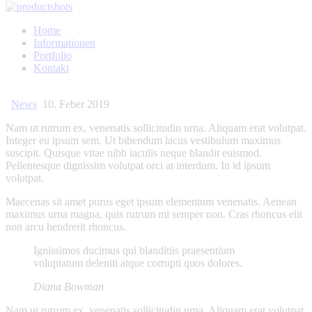
Home
Informationen
Portfolio
Kontakt
News
10. Feber 2019
Nam ut rutrum ex, venenatis sollicitudin urna. Aliquam erat volutpat.
Integer eu ipsum sem. Ut bibendum lacus vestibulum maximus
suscipit. Quisque vitae nibh iaculis neque blandit euismod.
Pellentesque dignissim volutpat orci at interdum. In id ipsum
volutpat.
Maecenas sit amet purus eget ipsum elementum venenatis. Aenean
maximus urna magna, quis rutrum mi semper non. Cras rhoncus elit
non arcu hendrerit rhoncus.
Ignissimos ducimus qui blanditiis praesentium
voluptatum deleniti atque corrupti quos dolores.
Diana Bowman
Nam ut rutrum ex, venenatis sollicitudin urna. Aliquam erat volutpat.