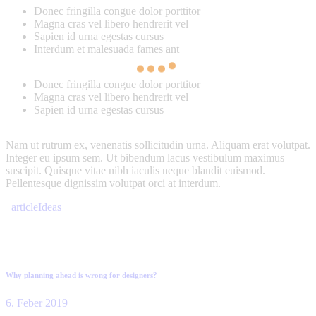
Donec fringilla congue dolor porttitor
Magna cras vel libero hendrerit vel
Sapien id urna egestas cursus
Interdum et malesuada fames ant
Donec fringilla congue dolor porttitor
Magna cras vel libero hendrerit vel
Sapien id urna egestas cursus
Nam ut rutrum ex, venenatis sollicitudin urna. Aliquam erat volutpat.
Integer eu ipsum sem. Ut bibendum lacus vestibulum maximus
suscipit. Quisque vitae nibh iaculis neque blandit euismod.
Pellentesque dignissim volutpat orci at interdum.
article
Ideas
Beitrags-
Prev
Why planning ahead is wrong for designers?
Navigation
6. Feber 2019